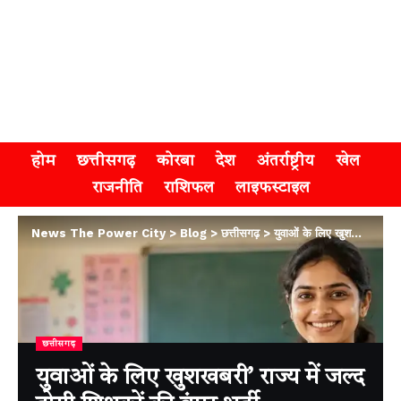
होम
छत्तीसगढ़
कोरबा
देश
अंतर्राष्ट्रीय
खेल
राजनीति
राशिफल
लाइफस्टाइल
News The Power City
>
Blog
>
छत्तीसगढ़
>
युवाओं के लिए खुशखबरी’ राज्य में जल्द होगी शिक्षकों की बंपर भर्ती
छत्तीसगढ़
युवाओं के लिए खुशखबरी’ राज्य में जल्द