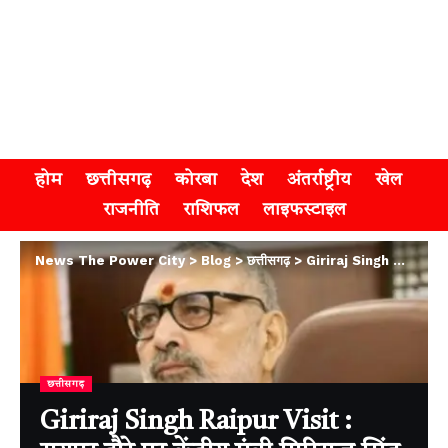
होम
छत्तीसगढ़
कोरबा
देश
अंतर्राष्ट्रीय
खेल
राजनीति
राशिफल
लाइफस्टाइल
News The Power City
>
Blog
>
छत्तीसगढ़
>
Giriraj Singh Raipur Visit : रायपुर दौरे पर केंद्रीय मंत्री गिरिराज सिंह, भाजपा कार्यकर्ताओं ने किया भव्य स्वागत
छत्तीसगढ़
Giriraj Singh Raipur Visit :