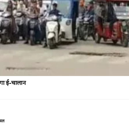
चेगा ई-चालान
ायल