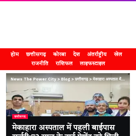
होम
छत्तीसगढ़
कोरबा
देश
अंतर्राष्ट्रीय
खेल
राजनीति
राशिफल
लाइफस्टाइल
News The Power City
>
Blog
>
छत्तीसगढ़
>
मेकाहारा अस्पताल में पहली बाईपास सर्जरी:72 साल के हार्ट पेशेंट को मिली नई जिंदगी
छत्तीसगढ़
मेकाहारा अस्पताल में पहली बाईपास