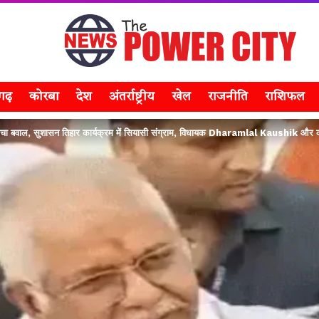
सगढ़
कोरबा
देश
अंतर्राष्ट्रीय
खेल
राजनीति
राशिफल
 मचा बवाल, सुशासन तिहार कार्यक्रम में सियासी संग्राम, विधायक Dharamlal Kaushik और कांग