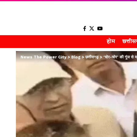
होम
छत्ती
News The Power City
>
Blog
>
छत्तीसगढ़
>
‘चोर-चोर’ की गूंज से