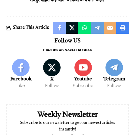
रामपुर सहित कई थाने–चौकियों के प्रभारी बदले
Share This Article
Follow US
Find US on Social Medias
Facebook
X
Youtube
Telegram
Like
Follow
Subscribe
Follow
Weekly Newsletter
Subscribe to our newsletter to get our newest articles
instantly!