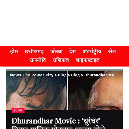
होम
छत्तीसगढ़
कोरबा
देश
अंतर्राष्ट्रीय
खेल
राजनीति
राशिफल
लाइफस्टाइल
News The Power City
>
Blog
>
Blog
>
Dhurandhar Movie : ‘धुरंधर’ विवाद मालिक मोहम्मद आलम बोले, सच देखने के लिए नजर साफ होनी चाहिए
BLOG
Dhurandhar Movie : ‘धुरंधर’