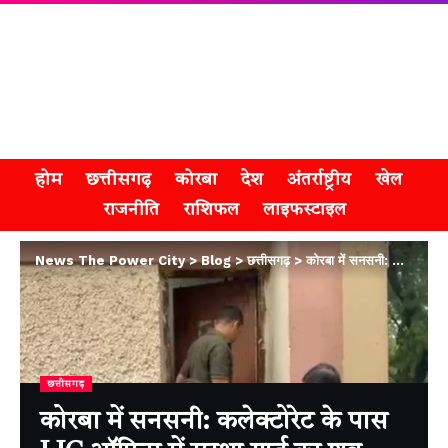
होम
छत्तीसगढ़
कोरबा
देश
अंतर्राष्ट्रीय
खेल
राजनीति
राशिफल
लाइफस्टाइल
News The Power City
>
Blog
>
छत्तीसगढ़
>
कोरबा में सनसनी: कलेक्टोरेट के पास LIC ऑफिस में सुरक्षा गार्ड का शव मिला
छत्तीसगढ़
कोरबा में सनसनी: कलेक्टोरेट के पास