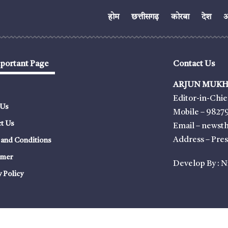
होम
छत्तीसगढ़
कोरबा
देश
अं
portant Page
Contact Us
ARJUN MUKH
Editor-in-Chie
 Us
Mobile – 9827
t Us
Email – news
Address – Pre
and Conditions
imer
Develop By :
N
y Policy