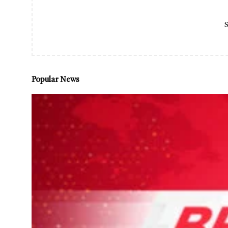
S
Popular News