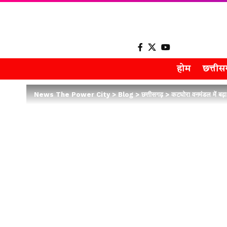
होम
छत्ती
News The Power City
>
Blog
>
छत्तीसगढ़
>
कटघोरा वनमंडल में बढ़ा 