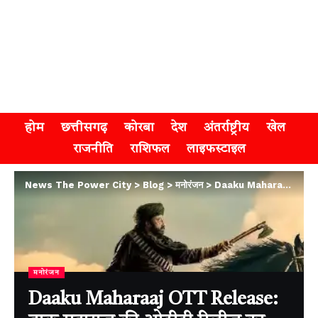
होम
छत्तीसगढ़
कोरबा
देश
अंतर्राष्ट्रीय
खेल
राजनीति
राशिफल
लाइफस्टाइल
News The Power City
>
Blog
>
मनोरंजन
>
Daaku Maharaaj OTT Release: डाकू महाराज की ओटीटी रिलीज का हुआ एलान, कब और कहां होगी स्ट्रीम?
मनोरंजन
Daaku Maharaaj OTT Release: