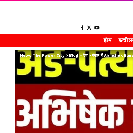
होम
छत्ती
News The Power City
>
Blog
>
देश
>
बंगाल में Abhishek Baner