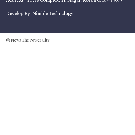
Address – Press Complex, TP Nagar, Korba C.G. 495677
Develop By :
Nimble Technology
© News The Power City