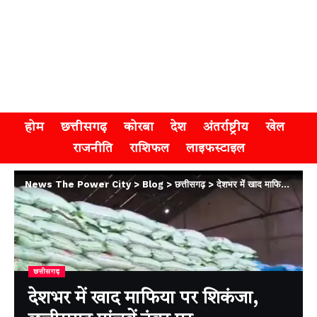
होम
छत्तीसगढ़
कोरबा
देश
अंतर्राष्ट्रीय
खेल
राजनीति
राशिफल
लाइफस्टाइल
News The Power City
>
Blog
>
छत्तीसगढ़
>
देशभर में खाद माफिया पर शिकंजा, छत्तीसगढ़ पांचवें नंबर पर
छत्तीसगढ़
देशभर में खाद माफिया पर शिकंजा,