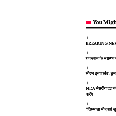
You Migh
BREAKING NEWS : 
राजस्थान के स्वास्थ्य
सौरभ हत्याकांड: ड्रम म
NDA संसदीय दल की बै
करेंगे
“तिरुमाला में हवाई सु