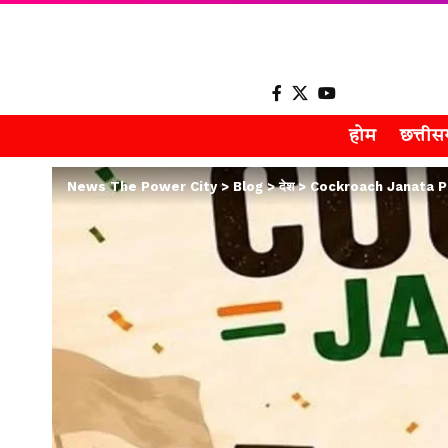
होम
छत्ती
News The Power City
>
Blog
>
देश
>
Cockroach Janata Party’ 