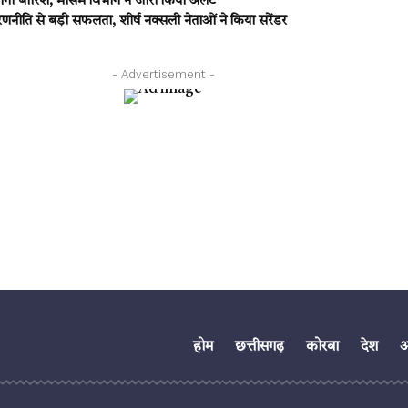
गी बारिश, मौसम विभाग ने जारी किया अलर्ट
ीति से बड़ी सफलता, शीर्ष नक्सली नेताओं ने किया सरेंडर
- Advertisement -
होम
छत्तीसगढ़
कोरबा
देश
अं