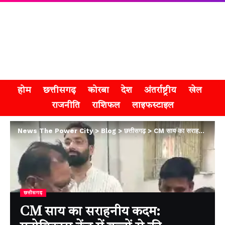
होम
छत्तीसगढ़
कोरबा
देश
अंतर्राष्ट्रीय
खेल
राजनीति
राशिफल
लाइफस्टाइल
News The Power City
>
Blog
>
छत्तीसगढ़
>
CM साय का सराहनीय कदम: मनोविकास केंद्र में बच्चों से की बातचीत, सुविधाओं के विकास पर जोर
छत्तीसगढ़
CM साय का सराहनीय कदम: