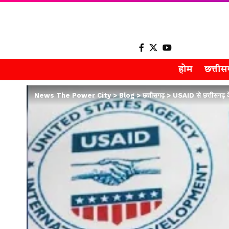
होम
छत्ती
News The Power City
>
Blog
>
छत्तीसगढ़
>
USAID से छत्तीसगढ़ 