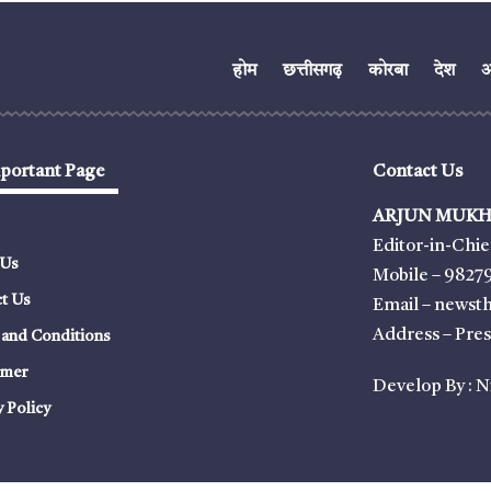
होम
छत्तीसगढ़
कोरबा
देश
अं
portant Page
Contact Us
ARJUN MUKH
Editor-in-Chie
 Us
Mobile – 9827
t Us
Email – news
Address – Pre
and Conditions
imer
Develop By :
N
y Policy