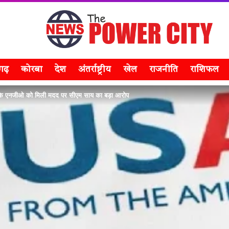
सगढ़
कोरबा
देश
अंतर्राष्ट्रीय
खेल
राजनीति
राशिफल
के एनजीओ को मिली मदद पर सीएम साय का बड़ा आरोप