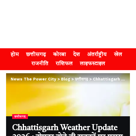
होम
छत्तीसगढ़
कोरबा
देश
अंतर्राष्ट्रीय
खेल
राजनीति
राशिफल
लाइफस्टाइल
News The Power City
>
Blog
>
छत्तीसगढ़
>
Chhattisgarh Weather Update 2026 : दोपहर होते ही सड़कों पर पसरा सन्नाटा, गर्मी से बचने के लिए कूलर और एसी का सहारा ले रहे लोग
छत्तीसगढ़
Chhattisgarh Weather Update