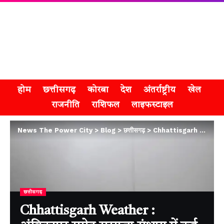
होम
छत्तीसगढ़
कोरबा
देश
अंतर्राष्ट्रीय
खेल
राजनीति
राशिफल
लाइफस्टाइल
News The Power City
>
Blog
>
छत्तीसगढ़
>
Chhattisgarh Weather : अंबिकापुर समेत सरगुजा संभाग में कई दिनों से ठिठुरन का दौर जारी
छत्तीसगढ़
Chhattisgarh Weather :