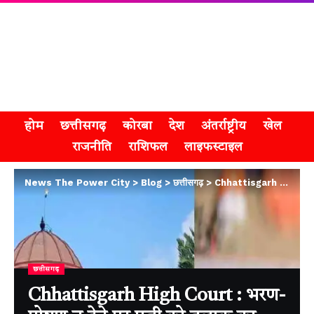
होम
छत्तीसगढ़
कोरबा
देश
अंतर्राष्ट्रीय
खेल
राजनीति
राशिफल
लाइफस्टाइल
News The Power City
>
Blog
>
छत्तीसगढ़
>
Chhattisgarh High Court : भरण-पोषण न देने पर पत्नी को तलाक का हक, हाईकोर्ट का अहम फैसला
छत्तीसगढ़
Chhattisgarh High Court : भरण-