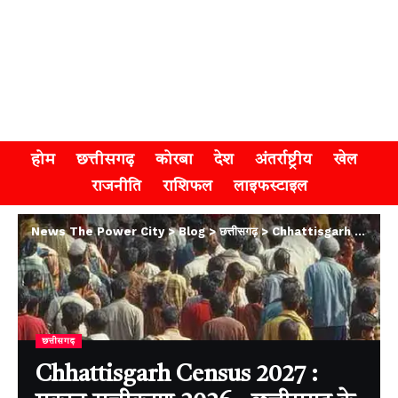
होम
छत्तीसगढ़
कोरबा
देश
अंतर्राष्ट्रीय
खेल
राजनीति
राशिफल
लाइफस्टाइल
News The Power City
>
Blog
>
छत्तीसगढ़
>
Chhattisgarh Census 2027 : मकान सूचीकरण 2026 , छत्तीसगढ़ के हर भवन और आवासीय इकाई की बनेगी डिजिटल आईडी
छत्तीसगढ़
Chhattisgarh Census 2027 :