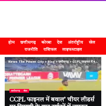
होम
छत्तीसगढ़
कोरबा
देश
अंतर्राष्ट्रीय
खेल
राजनीति
राशिफल
लाइफस्टाइल
News The Power City
>
Blog
>
छत्तीसगढ़
>
CCPL फाइनल में बवाल’ चीयर लीडर्स पर टिप्पणी के बाद दर्शकों में जमकर मारपीट
छत्तीसगढ़
खेल
CCPL फाइनल में बवाल’ चीयर लीडर्स