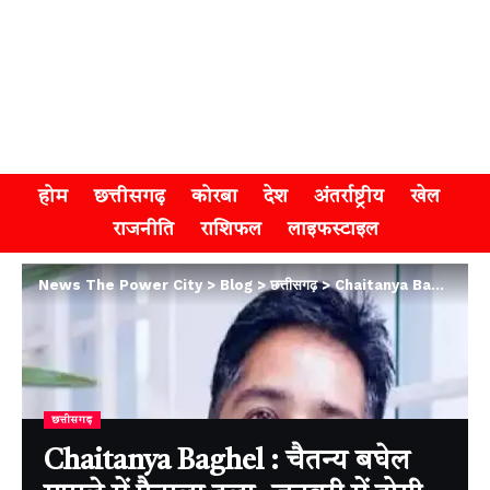
होम
छत्तीसगढ़
कोरबा
देश
अंतर्राष्ट्रीय
खेल
राजनीति
राशिफल
लाइफस्टाइल
News The Power City
>
Blog
>
छत्तीसगढ़
>
Chaitanya Baghel : चैतन्य बघेल मामले में फैसला टला, जनवरी में होगी अगली सुनवाई
छत्तीसगढ़
Chaitanya Baghel : चैतन्य बघेल