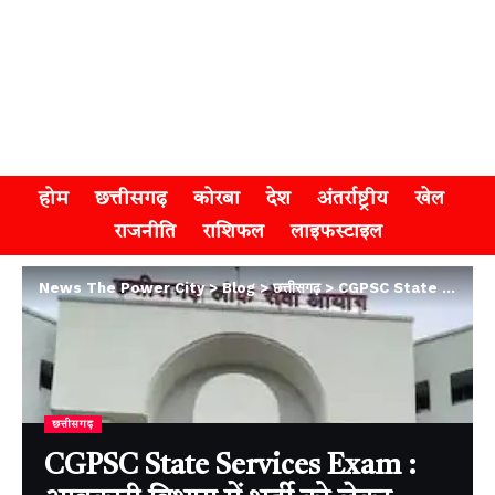
होम
छत्तीसगढ़
कोरबा
देश
अंतर्राष्ट्रीय
खेल
राजनीति
राशिफल
लाइफस्टाइल
News The Power City
>
Blog
>
छत्तीसगढ़
>
CGPSC State Services Exam : आबकारी विभाग में भर्ती को लेकर आयोग ने जारी की चयनित अभ्यर्थियों की सूची
छत्तीसगढ़
CGPSC State Services Exam :