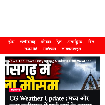
होम
छत्तीसगढ़
कोरबा
देश
अंतर्राष्ट्रीय
खेल
राजनीति
राशिफल
लाइफस्टाइल
News The Power City
>
Blog
>
छत्तीसगढ़
>
CG Weather Update : मध्य और उत्तर छत्तीसगढ़ में भारी वर्षा के आसार, मौसम विभाग ने जारी किया अलर्ट
छत्तीसगढ़
CG Weather Update : मध्य और