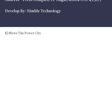
Address – Press Complex, TP Nagar, Korba C.G. 495677
Develop By :
Nimble Technology
© News The Power City