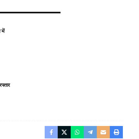
में
रफ्तार