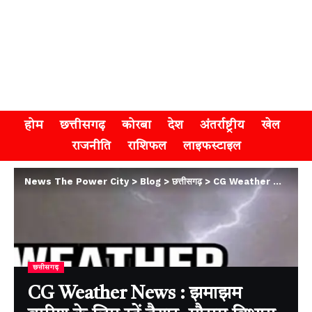
होम
छत्तीसगढ़
कोरबा
देश
अंतर्राष्ट्रीय
खेल
राजनीति
राशिफल
लाइफस्टाइल
News The Power City
>
Blog
>
छत्तीसगढ़
>
CG Weather News : झमाझम बारिश के लिए रहें तैयार, मौसम विभाग ने जारी किया 5 दिन का अलर्ट
छत्तीसगढ़
CG Weather News : झमाझम