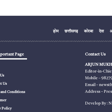
होम
छत्तीसगढ़
कोरबा
देश
अं
portant Page
Contact Us
ARJUN MUKH
Editor-in-Chie
 Us
Mobile – 9827
t Us
Email – news
Address – Pre
and Conditions
imer
Develop By :
N
y Policy