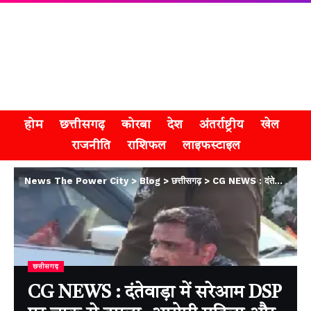
होम
छत्तीसगढ़
कोरबा
देश
अंतर्राष्ट्रीय
खेल
राजनीति
राशिफल
लाइफस्टाइल
News The Power City
>
Blog
>
छत्तीसगढ़
>
CG NEWS : दंतेवाड़ा में सरेआम DSP पर चाकू से हमला, आरोपी महिला और साथी गिरफ्तार
छत्तीसगढ़
CG NEWS : दंतेवाड़ा में सरेआम DSP