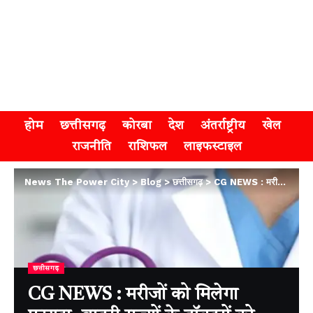
होम
छत्तीसगढ़
कोरबा
देश
अंतर्राष्ट्रीय
खेल
राजनीति
राशिफल
लाइफस्टाइल
News The Power City
>
Blog
>
छत्तीसगढ़
>
CG NEWS : मरीजों को मिलेगा फायदा, बाहरी राज्यों के डॉक्टरों को मिली अनुमति
छत्तीसगढ़
CG NEWS : मरीजों को मिलेगा