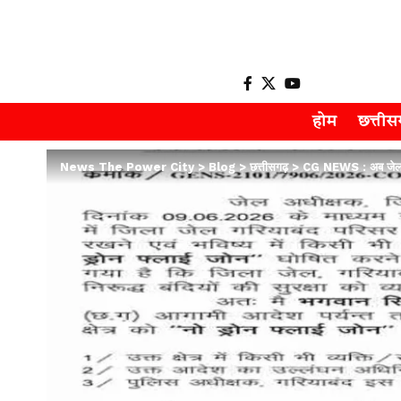
होम
छत्ती
News The Power City
>
Blog
>
छत्तीसगढ़
>
CG NEWS : अब जेल के ऊ