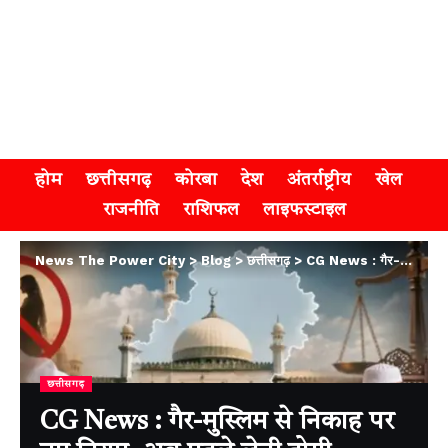
होम
छत्तीसगढ़
कोरबा
देश
अंतर्राष्ट्रीय
खेल
राजनीति
राशिफल
लाइफस्टाइल
News The Power City
>
Blog
>
छत्तीसगढ़
>
CG News : गैर-मुस्लिम से निकाह पर नए नियम, अब पहले लेनी होगी अनुमति, अगस्त से होगा लागू
छत्तीसगढ़
CG News : गैर-मुस्लिम से निकाह पर