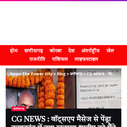
होम
छत्तीसगढ़
कोरबा
देश
अंतर्राष्ट्रीय
खेल
राजनीति
राशिफल
लाइफस्टाइल
News The Power City
>
Blog
>
छत्तीसगढ़
>
CG NEWS : वॉट्सएप मैसेज से पेंड्रा हत्याकांड में नया खुलासा “प्रदीप को मैंने मारा, जो करना है कर लो
छत्तीसगढ़
CG NEWS : वॉट्सएप मैसेज से पेंड्रा