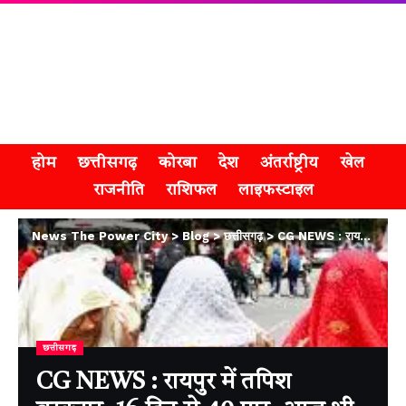
होम
छत्तीसगढ़
कोरबा
देश
अंतर्राष्ट्रीय
खेल
राजनीति
राशिफल
लाइफस्टाइल
News The Power City
>
Blog
>
छत्तीसगढ़
>
CG NEWS : रायपुर में तपिश बरकरार, 16 दिन से 40 पार, आज भी 43°C तक पहुंचने का अनुमान
छत्तीसगढ़
CG NEWS : रायपुर में तपिश