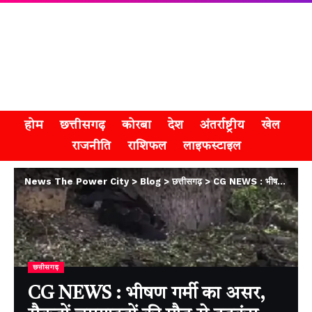
होम
छत्तीसगढ़
कोरबा
देश
अंतर्राष्ट्रीय
खेल
राजनीति
राशिफल
लाइफस्टाइल
News The Power City
>
Blog
>
छत्तीसगढ़
>
CG NEWS : भीषण गर्मी का असर, सैकड़ों चमगादड़ों की मौत से हड़कंप
छत्तीसगढ़
CG NEWS : भीषण गर्मी का असर,