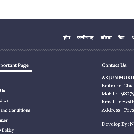
होम
छत्तीसगढ़
कोरबा
देश
अं
portant Page
Contact Us
ARJUN MUKH
Editor-in-Chie
 Us
Mobile – 9827
t Us
Email – news
Address – Pre
and Conditions
imer
Develop By :
N
y Policy