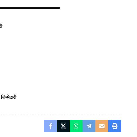
री
िम्मेदारी