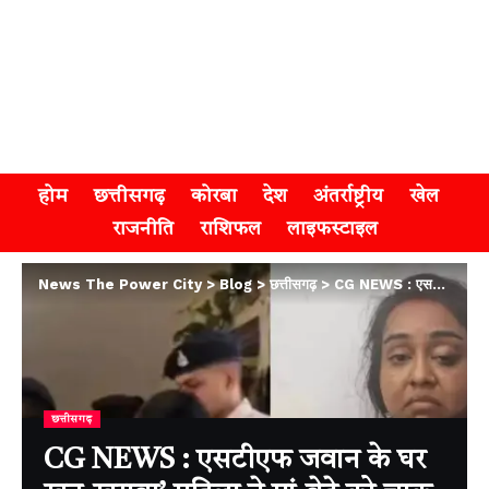
होम
छत्तीसगढ़
कोरबा
देश
अंतर्राष्ट्रीय
खेल
राजनीति
राशिफल
लाइफस्टाइल
News The Power City
>
Blog
>
छत्तीसगढ़
>
CG NEWS : एसटीएफ जवान के घर खून-खराबा’ महिला ने मां-बेटे को चाकू से गोदा, बेटी गंभीर
छत्तीसगढ़
CG NEWS : एसटीएफ जवान के घर