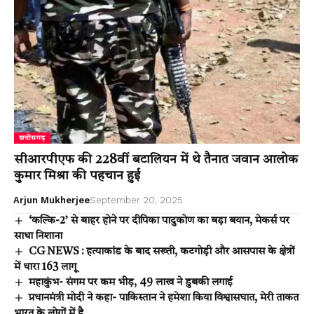
छत्तीसगढ़
सीआरपीएफ की 228वीं बटालियन में थे तैनात जवान आलोक
कुमार मिश्रा की पहचान हुई
Arjun Mukherjee
September 20, 2025
‘कल्कि-2’ से बाहर होने पर दीपिका पादुकोण का बड़ा बयान, मेकर्स पर
साधा निशाना
CG NEWS : हत्याकांड के बाद सख्ती, कटगोड़ी और आसपास के क्षेत्रों
में धारा 163 लागू
महाकुंभ- संगम पर कम भीड़, 49 लाख ने डुबकी लगाई
प्रधानमंत्री मोदी ने कहा- पाकिस्तान ने हमेशा किया विश्वासघात, मेरी ताकत
भारत के लोगों में है