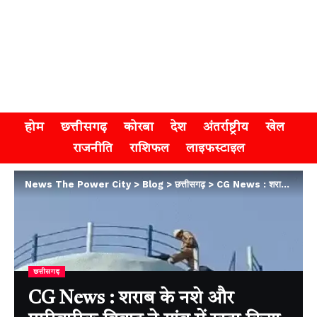
होम
छत्तीसगढ़
कोरबा
देश
अंतर्राष्ट्रीय
खेल
राजनीति
राशिफल
लाइफस्टाइल
News The Power City
>
Blog
>
छत्तीसगढ़
>
CG News : शराब के नशे और पारिवारिक विवाद ने गांव में खड़ा किया बड़ा संकट
छत्तीसगढ़
CG News : शराब के नशे और