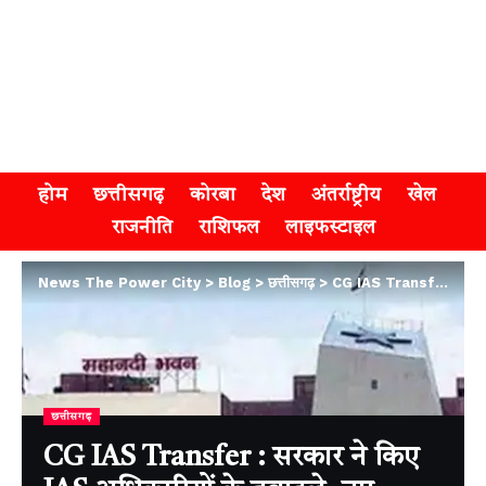
होम
छत्तीसगढ़
कोरबा
देश
अंतर्राष्ट्रीय
खेल
राजनीति
राशिफल
लाइफस्टाइल
News The Power City
>
Blog
>
छत्तीसगढ़
>
CG IAS Transfer : सरकार ने किए IAS अधिकारियों के तबादले, नए कलेक्टर और विभागीय जिम्मेदारियों का ऐलान
छत्तीसगढ़
CG IAS Transfer : सरकार ने किए