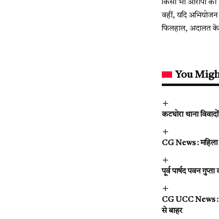
किसी भी आरोपी को त
वहीं, यदि अभियोजन प
फिलहाल, अदालत के 
You Migh
कटघोरा थाना विवादों 
CG News : महिला सट
पूर्व पार्षद पवन गुप्
CG UCC News : छत्त
से बाहर