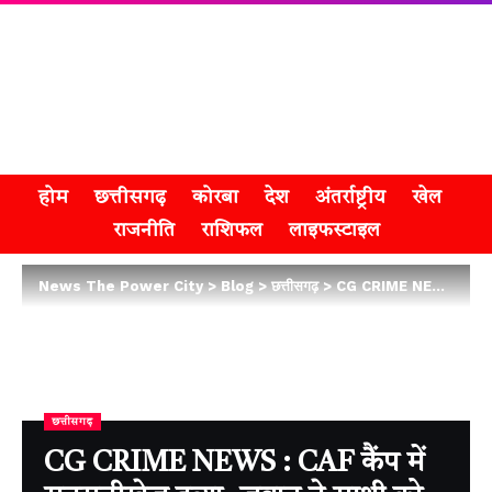
होम
छत्तीसगढ़
कोरबा
देश
अंतर्राष्ट्रीय
खेल
राजनीति
राशिफल
लाइफस्टाइल
News The Power City
>
Blog
>
छत्तीसगढ़
>
CG CRIME NEWS : CAF कैंप में सनसनीखेज हत्या, जवान ने साथी को गोली मार दी
छत्तीसगढ़
CG CRIME NEWS : CAF कैंप में