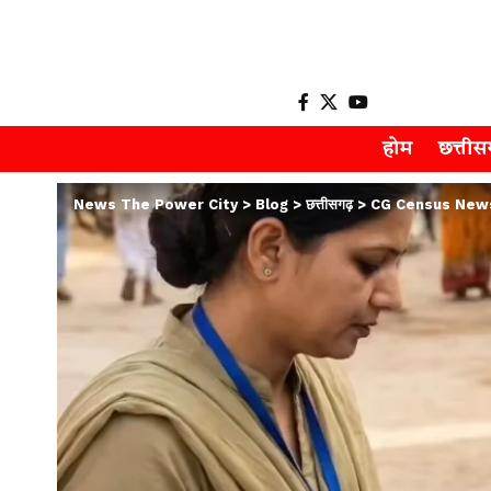
होम
छत्ती
News The Power City
>
Blog
>
छत्तीसगढ़
>
CG Census News : छत्