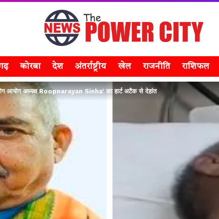
सगढ़
कोरबा
देश
अंतर्राष्ट्रीय
खेल
राजनीति
राशिफल
आयोग अध्यक्ष Roopnarayan Sinha’ का हार्ट अटैक से देहांत