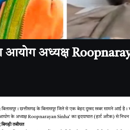
योग अध्यक्ष Roopnarayan
सपुर। छत्तीसगढ़ के बिलासपुर जिले से एक बेहद दुखद खबर सामने आई है। भाज
ग आयोग के अध्यक्ष Roopnarayan Sinha’ का हृदयाघात (हार्ट अटैक) से निधन
द बिगड़ी तबीयत