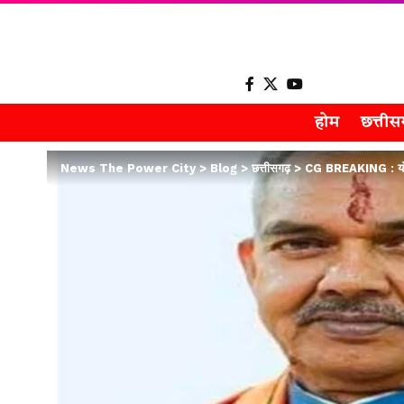
होम
छत्ती
News The Power City
>
Blog
>
छत्तीसगढ़
>
CG BREAKING : योग 