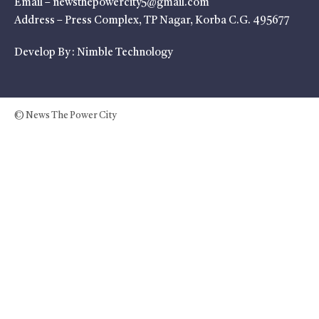
Email – newsthepowercity5@gmail.com
Address – Press Complex, TP Nagar, Korba C.G. 495677
Develop By :
Nimble Technology
© News The Power City