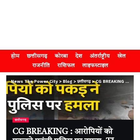
होम
छत्तीसगढ़
कोरबा
देश
अंतर्राष्ट्रीय
खेल
राजनीति
राशिफल
लाइफस्टाइल
News The Power City
>
Blog
>
छत्तीसगढ़
>
CG BREAKING : आरोपियों को पकड़ने पहुंची पुलिस पर हमला, TI समेत महिला आरक्षक घायल
छत्तीसगढ़
CG BREAKING : आरोपियों को