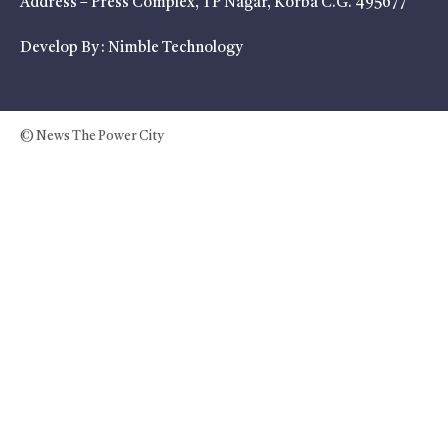
Address – Press Complex, TP Nagar, Korba C.G. 495677
Develop By :
Nimble Technology
© News The Power City