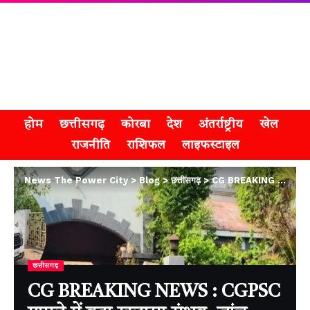
होम
छत्तीसगढ़
कोरबा
देश
अंतर्राष्ट्रीय
खेल
राजनीति
राशिफल
लाइफस्टाइल
News The Power City
>
Blog
>
छत्तीसगढ़
>
CG BREAKING NEWS : CGPSC मामले में बड़ा खुलासा संभव, जांच एजेंसी का ताबड़तोड़ एक्शन
छत्तीसगढ़
CG BREAKING NEWS : CGPSC