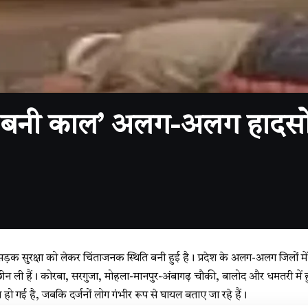
बनी काल’ अलग-अलग हादसों म
ें सड़क सुरक्षा को लेकर चिंताजनक स्थिति बनी हुई है। प्रदेश के अलग-अलग जिलों 
 छीन ली हैं। कोरबा, सरगुजा, मोहला-मानपुर-अंबागढ़ चौकी, बालोद और धमतरी में 
 हो गई है, जबकि दर्जनों लोग गंभीर रूप से घायल बताए जा रहे हैं।