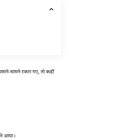
 आमने-सामने टकरा गए, तो कहीं
मने आया।