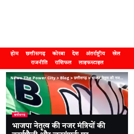
होम
छत्तीसगढ़
कोरबा
देश
अंतर्राष्ट्रीय
खेल
राजनीति
राशिफल
लाइफस्टाइल
News The Power City
>
Blog
>
छत्तीसगढ़
>
भाजपा नेतृत्व की नजर मंत्रियों की कार्यशैली और जनसंपर्क पर
छत्तीसगढ़
भाजपा नेतृत्व की नजर मंत्रियों की