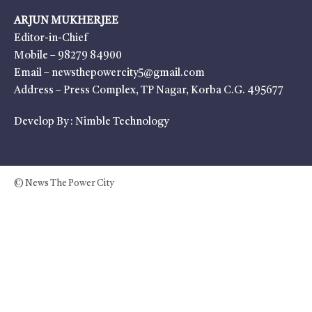
ARJUN MUKHERJEE
Editor-in-Chief
Mobile – 98279 84900
Email – newsthepowercity5@gmail.com
Address – Press Complex, TP Nagar, Korba C.G. 495677
Develop By :
Nimble Technology
© News The Power City