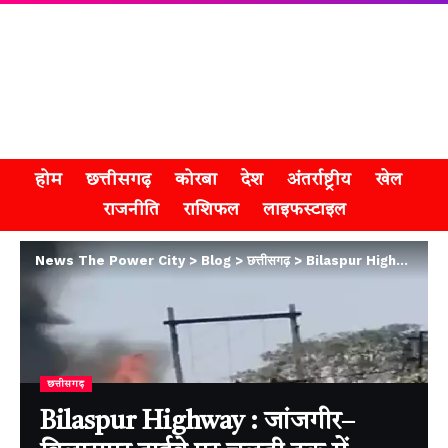
होम
छत्तीसगढ़
कोरबा
देश
अंतर्राष्ट्रीय
खेल
राजनीति
राशिफल
लाइफस्टाइल
News The Power City
>
Blog
>
छत्तीसगढ़
>
Bilaspur Highway : जांजगीर–बिलासपुर हाईवे पर चलती ट्रक में जोरदार ब्लास्ट, भीषण आग में धू-धू कर जला पूरा वाहन
छत्तीसगढ़
Bilaspur Highway : जांजगीर–