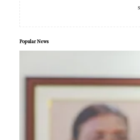
S
Popular News