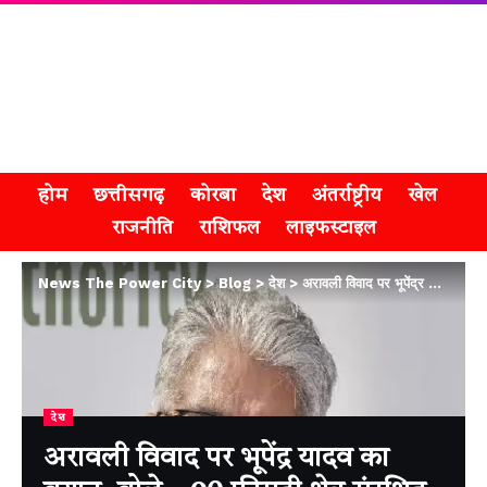
होम
छत्तीसगढ़
कोरबा
देश
अंतर्राष्ट्रीय
खेल
राजनीति
राशिफल
लाइफस्टाइल
News The Power City
>
Blog
>
देश
>
अरावली विवाद पर भूपेंद्र यादव का बयान, बोले—90 फीसदी क्षेत्र संरक्षित
देश
अरावली विवाद पर भूपेंद्र यादव का