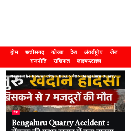
होम
छत्तीसगढ़
कोरबा
देश
अंतर्राष्ट्रीय
खेल
राजनीति
राशिफल
लाइफस्टाइल
News The Power City
>
Blog
>
देश
>
Bengaluru Quarry Accident : बेंगलुरु की पत्थर खदान में बड़ा हादसा, चट्टान खिसकने से बिहार के 7 मजदूरों की दर्दनाक मौत
देश
Bengaluru Quarry Accident :