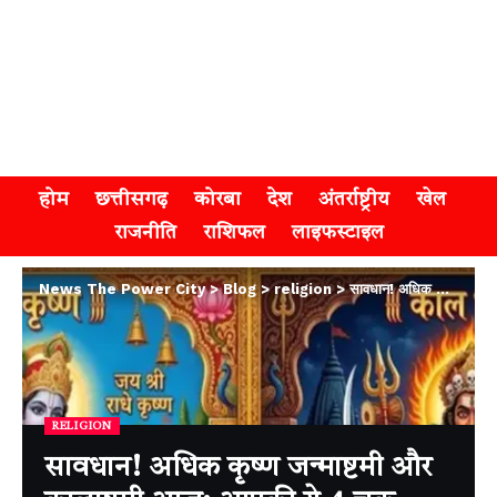
होम
छत्तीसगढ़
कोरबा
देश
अंतर्राष्ट्रीय
खेल
राजनीति
राशिफल
लाइफस्टाइल
News The Power City
>
Blog
>
religion
>
सावधान! अधिक कृष्ण जन्माष्टमी और कालाष्टमी आज: आपकी ये 4 चूक खंडित कर देगी पूरी पूजा, झेलना पड़ेगा बड़ा नुकसान
RELIGION
सावधान! अधिक कृष्ण जन्माष्टमी और